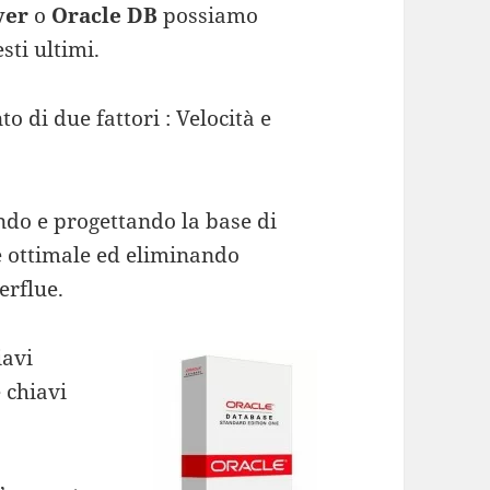
ver
o
Oracle DB
possiamo
sti ultimi.
 di due fattori : Velocità e
ando e progettando la base di
e ottimale ed eliminando
erflue.
iavi
 chiavi