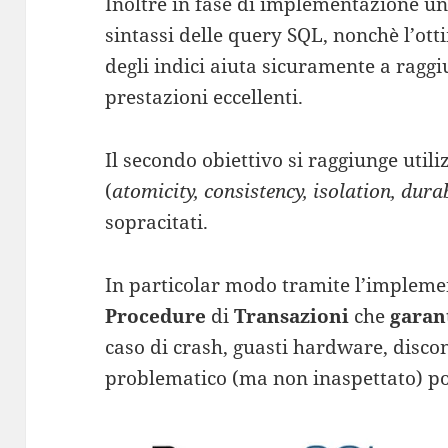
Inoltre in fase di implementazione u
sintassi delle query SQL, nonchè l’ot
degli indici aiuta sicuramente a ragg
prestazioni eccellenti.
Il secondo obiettivo si raggiunge util
(
atomicity, consistency, isolation, durab
sopracitati.
In particolar modo tramite l’implemen
Procedure
di
Transazioni
che
garant
caso di crash, guasti hardware, discon
problematico (ma non inaspettato) po