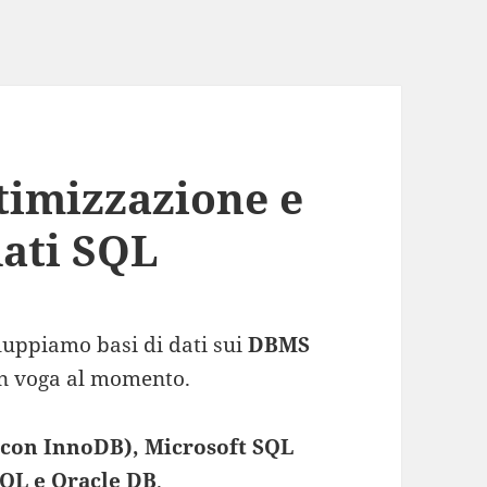
timizzazione e
dati SQL
luppiamo basi di dati sui
DBMS
in voga al momento.
con InnoDB), Microsoft SQL
SQL e Oracle DB
.