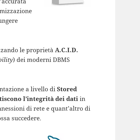
n’accurata
timizzazione
iungere
izzando le proprietà
A.C.I.D.
ility
) dei moderni DBMS
tazione a livello di
Stored
iscono l’integrità dei dati
in
nessioni di rete e quant’altro di
ssa succedere.