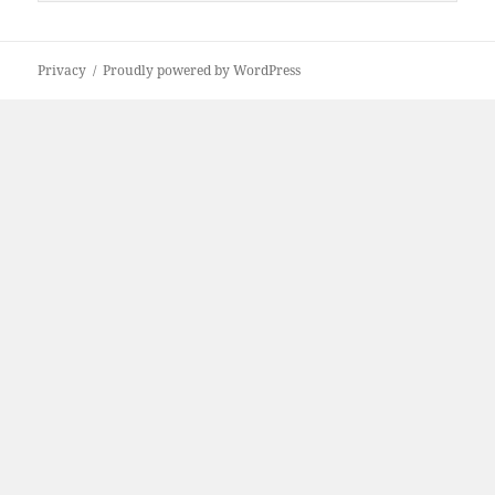
i
c
e
Privacy
Proudly powered by WordPress
r
c
a
p
e
r
: