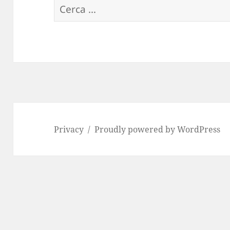
R
i
c
e
r
c
a
p
Privacy
Proudly powered by WordPress
e
r
: