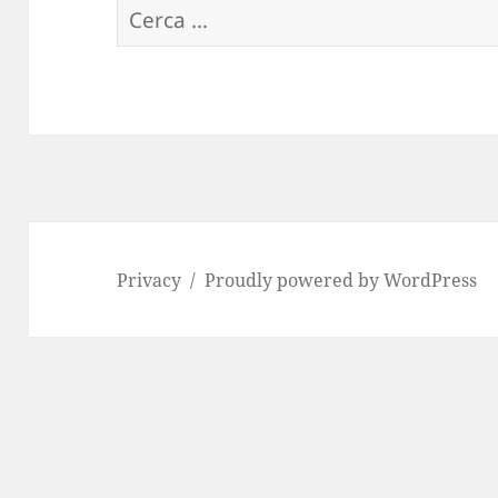
R
i
c
e
r
c
a
p
Privacy
Proudly powered by WordPress
e
r
: