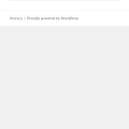
i
c
e
Privacy
Proudly powered by WordPress
r
c
a
p
e
r
: