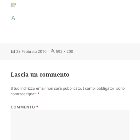
Scritto
28 Febbraio 2010
Dimensione
592 × 200
il
reale
Lascia un commento
Il tuo indirizzo email non sarà pubblicato.
I campi obbligatori sono
contrassegnati
*
COMMENTO
*