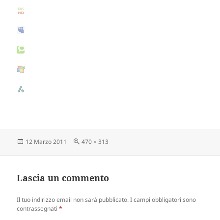
Scritto
12 Marzo 2011
Dimensione
470 × 313
il
reale
Lascia un commento
Il tuo indirizzo email non sarà pubblicato.
I campi obbligatori sono
contrassegnati
*