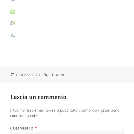
Scritto
1 Giugno 2020
Dimensione
191 × 190
il
reale
Lascia un commento
Il tuo indirizzo email non sarà pubblicato.
I campi obbligatori sono
contrassegnati
*
COMMENTO
*