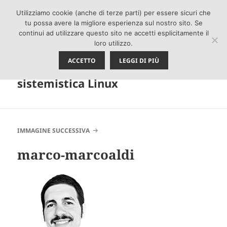
Utilizziamo cookie (anche di terze parti) per essere sicuri che
DREAMSNET.IT – IT
tu possa avere la migliore esperienza sul nostro sito. Se
continui ad utilizzare questo sito ne accetti esplicitamente il
Solutions. Realizzazioni Siti
loro utilizzo.
Web, Siti Internet, Software
ACCETTO
LEGGI DI PIÙ
gestionali, consulenza
MENU
E
sistemistica Linux
WIDGET
IMMAGINE SUCCESSIVA
marco-marcoaldi