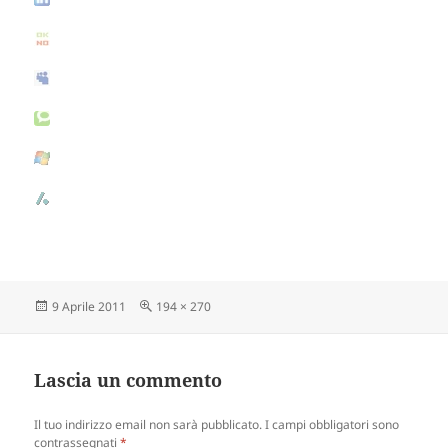
Scritto
9 Aprile 2011
Dimensione
194 × 270
il
reale
Lascia un commento
Il tuo indirizzo email non sarà pubblicato.
I campi obbligatori sono
contrassegnati
*