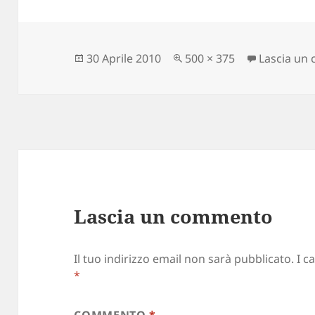
Scritto
30 Aprile 2010
Dimensione
500 × 375
Lascia un
il
reale
Lascia un commento
Il tuo indirizzo email non sarà pubblicato.
I c
*