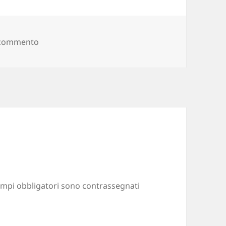
 commento
su webapps
ampi obbligatori sono contrassegnati