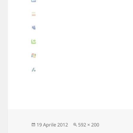
Scritto
19 Aprile 2012
Dimensione
592 × 200
il
reale