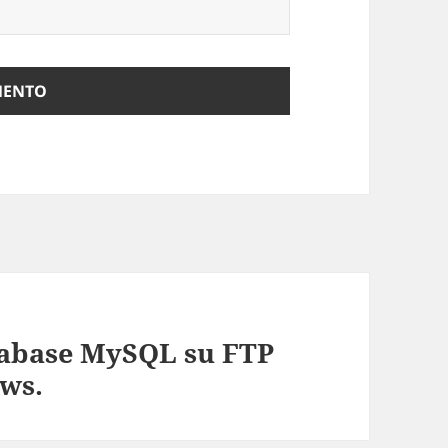
tabase MySQL su FTP
ows.