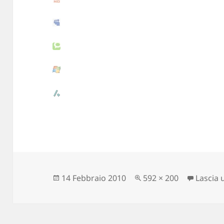
Scritto
14 Febbraio 2010
Dimensione
592 × 200
Lascia
il
reale