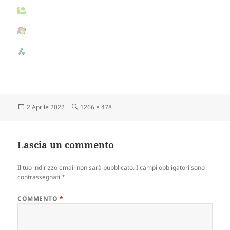
Scritto
2 Aprile 2022
Dimensione
1266 × 478
il
reale
Lascia un commento
Il tuo indirizzo email non sarà pubblicato.
I campi obbligatori sono
contrassegnati
*
COMMENTO
*