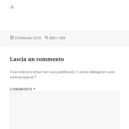
Scritto
8 Febbraio 2010
Dimensione
800 × 289
il
reale
Lascia un commento
Il tuo indirizzo email non sarà pubblicato.
I campi obbligatori sono
contrassegnati
*
COMMENTO
*