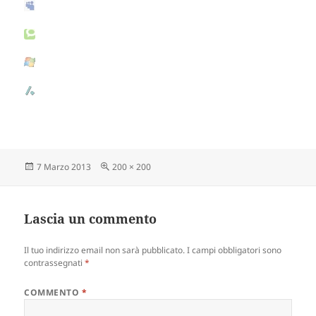
Scritto
7 Marzo 2013
Dimensione
200 × 200
il
reale
Lascia un commento
Il tuo indirizzo email non sarà pubblicato.
I campi obbligatori sono
contrassegnati
*
COMMENTO
*