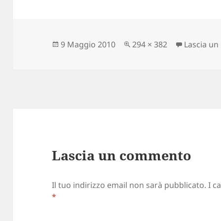
Scritto
9 Maggio 2010
Dimensione
294 × 382
Lascia u
il
reale
Lascia un commento
Il tuo indirizzo email non sarà pubblicato.
I c
*