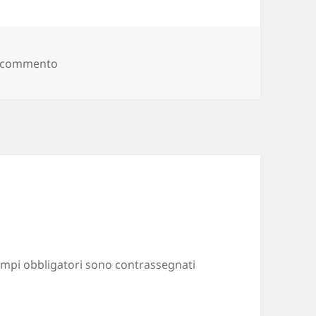
n commento
su hosting_04
ampi obbligatori sono contrassegnati