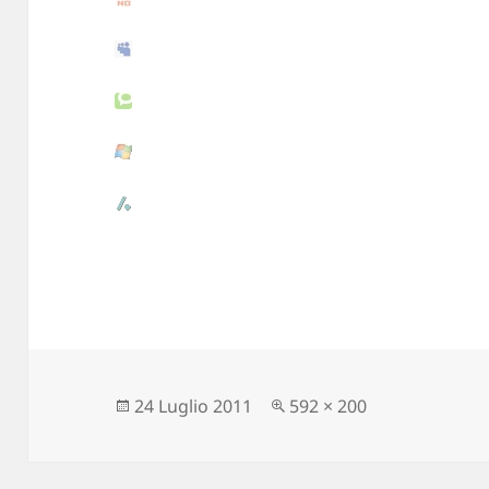
Scritto
24 Luglio 2011
Dimensione
592 × 200
il
reale