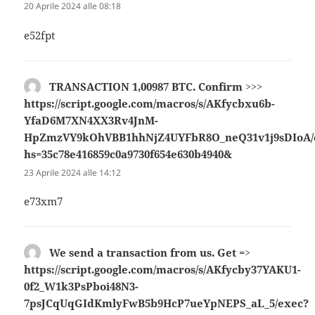
detto:
20 Aprile 2024 alle 08:18
e52fpt
TRАNSАСТIОN 1,00987 ВTC. Confirm >>>
https://script.google.com/macros/s/AKfycbxu6b-
YfaD6M7XN4XX3Rv4JnM-
HpZmzVY9kOhVBB1hhNjZ4UYFbR8O_neQ31v1j9sDIoA/
hs=35c78e416859c0a9730f654e630b4940&
ha
detto:
23 Aprile 2024 alle 14:12
e73xm7
We send a transaction from us. Get =>
https://script.google.com/macros/s/AKfycby37YAKU1-
0f2_W1k3PsPboi48N3-
7psJCqUqGIdKmlyFwB5b9HcP7ueYpNEPS_aL_5/exec?