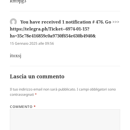
km9pg3
You have received 1 notification # 476. Go >>>
https://telegra.ph/Ticket--6974-01-15?
hs=35c78e416859c0a9730f654e630b4940&
ha
detto:
15 Gennaio 2025 alle 09:56
itoxsj
Lascia un commento
Il tuo indirizzo email non sarà pubblicato.
I campi obbligatori sono
contrassegnati
*
COMMENTO
*