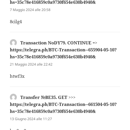
hs=35c78e416859c0a9730f654e630b4940&
ha
detto:
7 Maggio 2024 alle 20:58
8cilg4
Тrаnsасtiоn NоDY79. СОNТINUЕ =>
https://telegra.ph/BTC-Transaction--655904-05-10?
hs=35c78e416859c0a9730f654e630b4940&
ha
detto:
21 Maggio 2024 alle 22:42
htwf3x
Transfer №BE35. GET >>>
https://telegra.ph/BTC-Transaction--661504-05-10?
hs=35c78e416859c0a9730f654e630b4940&
ha
detto:
13 Giugno 2024 alle 11:27