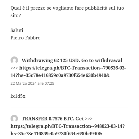
Qual è il prezzo se vogliamo fare pubblicità sul tuo
sito?
Saluti
Pietro Fabbro
Withdrawing 62 125 USD. Gо tо withdrаwаl
>>> https://telegra.ph/BTC-Transaction--790536-03-
14?hs=35c78e416859c0a9730f654e630b4940&
ha
detto:
22 Marzo 2024 alle 07:25
lx1d5x
ТRАNSFЕR 0.7576 BТС. Get >>>
https://telegra.ph/BTC-Transaction--948023-03-14?
hs=35c78e416859c0a9730f654e630b4940&
ha