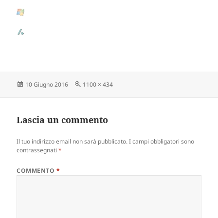
Scritto
10 Giugno 2016
Dimensione
1100 × 434
il
reale
Lascia un commento
Il tuo indirizzo email non sarà pubblicato.
I campi obbligatori sono
contrassegnati
*
COMMENTO
*