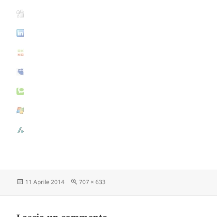
Scritto
11 Aprile 2014
Dimensione
707 × 633
il
reale