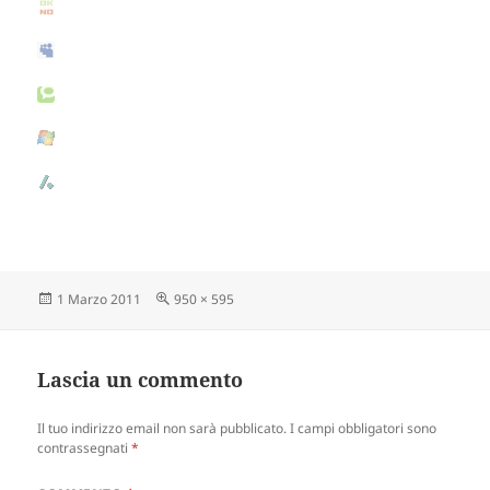
Scritto
1 Marzo 2011
Dimensione
950 × 595
il
reale
Lascia un commento
Il tuo indirizzo email non sarà pubblicato.
I campi obbligatori sono
contrassegnati
*