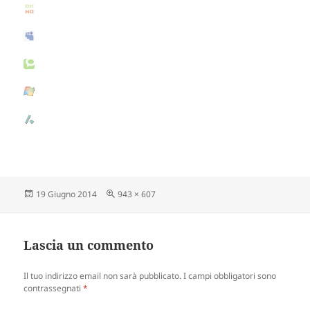
Scritto
19 Giugno 2014
Dimensione
943 × 607
il
reale
Lascia un commento
Il tuo indirizzo email non sarà pubblicato.
I campi obbligatori sono
contrassegnati
*