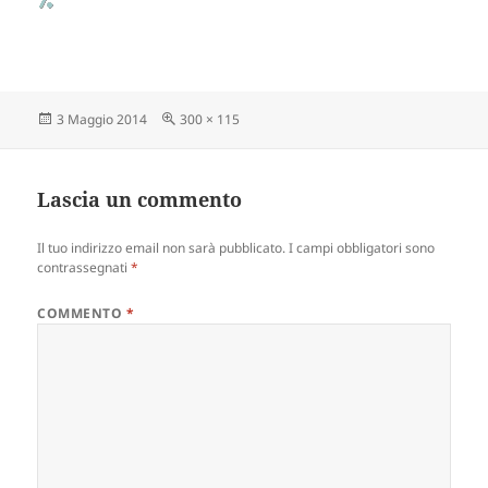
Scritto
3 Maggio 2014
Dimensione
300 × 115
il
reale
Lascia un commento
Il tuo indirizzo email non sarà pubblicato.
I campi obbligatori sono
contrassegnati
*
COMMENTO
*