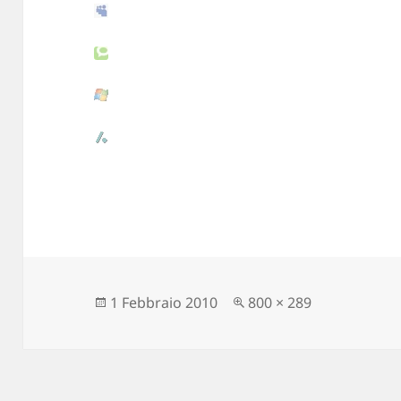
Scritto
1 Febbraio 2010
Dimensione
800 × 289
il
reale