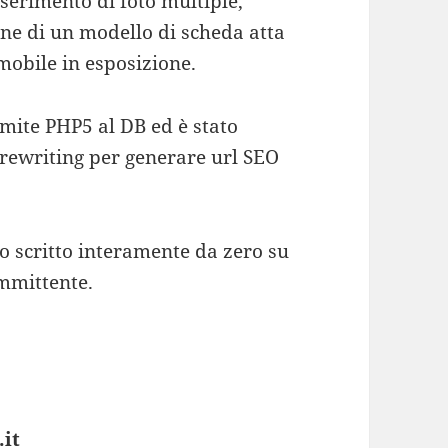
nserimento di foto multiple,
ione di un modello di scheda atta
mmobile in esposizione.
amite PHP5 al DB ed è stato
d_rewriting per generare url SEO
to scritto interamente da zero su
ommittente.
it