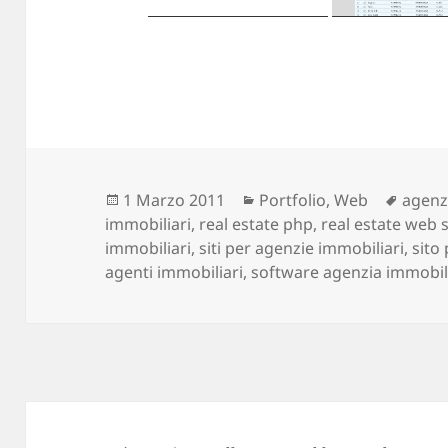
Scritto
1 Marzo 2011
Categorie
Portfolio
,
Web
Tag
agenz
immobiliari
il
,
real estate php
,
real estate web s
immobiliari
,
siti per agenzie immobiliari
,
sito
agenti immobiliari
,
software agenzia immobil