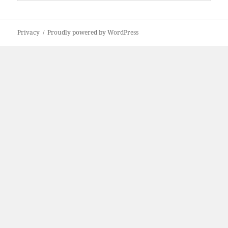
i
c
e
Privacy
Proudly powered by WordPress
r
c
a
p
e
r
: