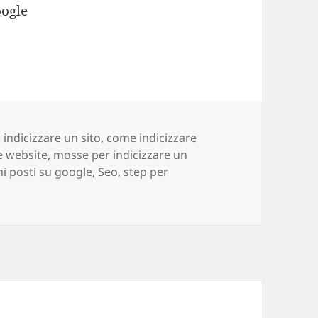
 indicizzare un sito
,
come indicizzare
e website
,
mosse per indicizzare un
mi posti su google
,
Seo
,
step per
onarsi bene su Google in 200 mosse