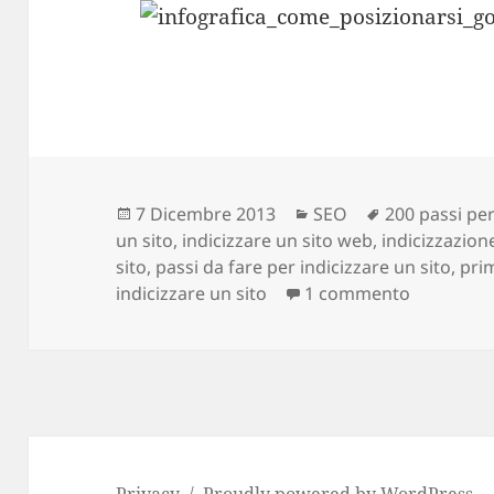
Scritto
7 Dicembre 2013
Categorie
SEO
Tag
200 passi per
un sito
il
,
indicizzare un sito web
,
indicizzazion
sito
,
passi da fare per indicizzare un sito
,
pri
indicizzare un sito
1 commento
su Posizi
Privacy
Proudly powered by WordPress