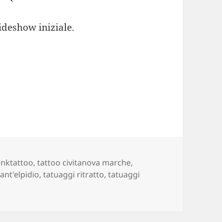
lideshow iniziale.
nktattoo
,
tattoo civitanova marche
,
ant'elpidio
,
tatuaggi ritratto
,
tatuaggi
o.com