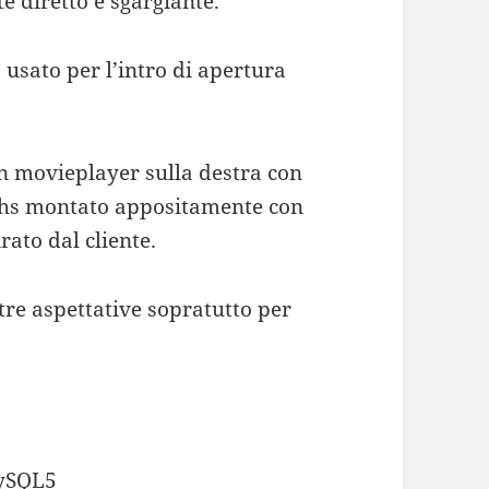
e diretto e sgargiante.
usato per l’intro di apertura
n movieplayer sulla destra con
iths montato appositamente con
ato dal cliente.
ostre aspettative sopratutto per
MySQL5