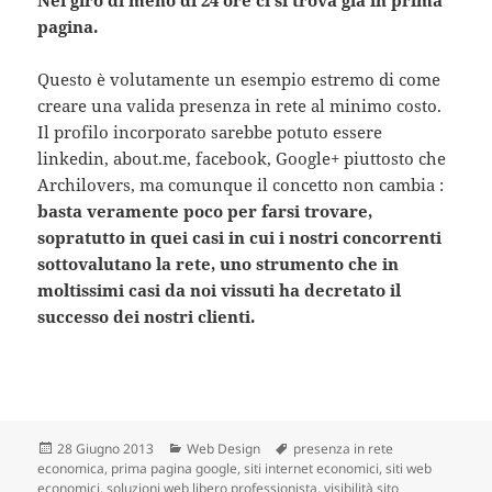
Nel giro di meno di 24 ore ci si trova già in prima
pagina.
Questo è volutamente un esempio estremo di come
creare una valida presenza in rete al minimo costo.
Il profilo incorporato sarebbe potuto essere
linkedin, about.me, facebook, Google+ piuttosto che
Archilovers, ma comunque il concetto non cambia :
basta veramente poco per farsi trovare,
sopratutto in quei casi in cui i nostri concorrenti
sottovalutano la rete, uno strumento che in
moltissimi casi da noi vissuti ha decretato il
successo dei nostri clienti.
Scritto
28 Giugno 2013
Categorie
Web Design
Tag
presenza in rete
economica
il
,
prima pagina google
,
siti internet economici
,
siti web
economici
,
soluzioni web libero professionista
,
visibilità sito