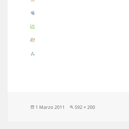
Scritto
1 Marzo 2011
Dimensione
592 × 200
il
reale