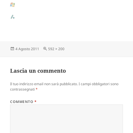
Scritto
4 Agosto 2011
Dimensione
592 × 200
il
reale
Lascia un commento
Il tuo indirizzo email non sarà pubblicato.
I campi obbligatori sono
contrassegnati
*
COMMENTO
*