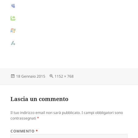
Scritto
18 Gennaio 2015
Dimensione
1152 × 768
il
reale
Lascia un commento
Il tuo indirizzo email non sarà pubblicato.
I campi obbligatori sono
contrassegnati
*
COMMENTO
*