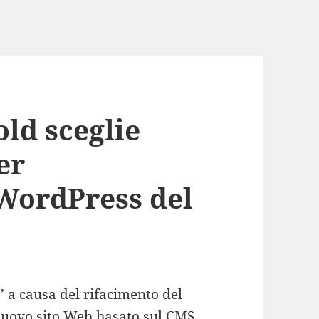
ld sceglie
er
 WordPress del
’ a causa del rifacimento del
uovo sito Web basato sul CMS