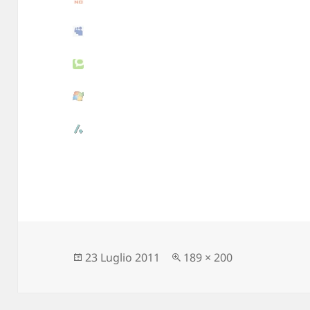
Scritto
23 Luglio 2011
Dimensione
189 × 200
il
reale