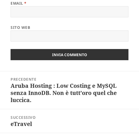
EMAIL
*
SITO WEB
Navigazione
PRECEDENTE
articoli
Aruba Hosting : Low Costing e MySQL
Articolo
senza InnoDB. Non è tutt’oro quel che
precedente:
luccica.
SUCCESSIVO
eTravel
Articolo
successivo: