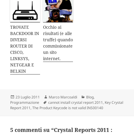
TROVATE
Occhio ai
BACKDOOR IN
risultati (e alle
DIVERSI
truffe) quando
ROUTER DI
commissionate
CISCO,
un sito
LINKSYS,
internet.
NETGEAR E
BELKIN
Scritto
23 Luglio 2011
Autore
Marco Marcoaldi
Categorie
Blog
,
Programmazione
il
Tag
cannot install crystal report 2011
,
Key Crystal
Report 2011
,
The Product Keycode is not valid INS00140
5 commenti su “Crystal Reports 2011 :