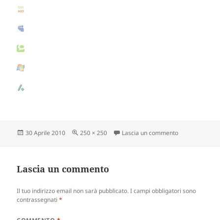
Scritto
30 Aprile 2010
Dimensione
250 × 250
Lascia un commento
su prestashop-
il
reale
Lascia un commento
Il tuo indirizzo email non sarà pubblicato.
I campi obbligatori sono
contrassegnati
*