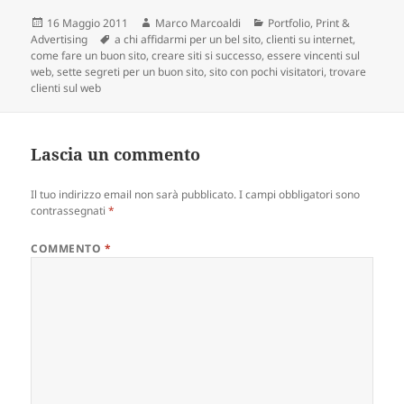
Scritto
16 Maggio 2011
Autore
Marco Marcoaldi
Categorie
Portfolio
,
Print &
Advertising
il
Tag
a chi affidarmi per un bel sito
,
clienti su internet
,
come fare un buon sito
,
creare siti si successo
,
essere vincenti sul
web
,
sette segreti per un buon sito
,
sito con pochi visitatori
,
trovare
clienti sul web
Lascia un commento
Il tuo indirizzo email non sarà pubblicato.
I campi obbligatori sono
contrassegnati
*
COMMENTO
*