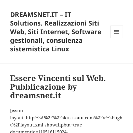
DREAMSNET.IT – IT
Solutions. Realizzazioni Siti
Web, Siti Internet, Software
gestionali, consulenza
MENU
E
sistemistica Linux
WIDGET
Essere Vincenti sul Web.
Pubblicazione by
dreamsnet.it
[issuu
layout=http%3A%2F%2Fskin.issuu.com%2Fv%2Fligh
t%2Flayout.xml showflipbtn=true
documentid=110516115024-