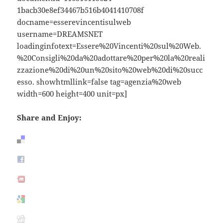
1bacb30e8ef34467b516b4041410708f
docname=esserevincentisulweb
username=DREAMSNET
loadinginfotext=Essere%20Vincenti%20sul%20Web.
%20Consigli%20da%20adottare%20per%20la%20reali
zzazione%20di%20un%20sito%20web%20di%20succ
esso. showhtmllink=false tag=agenzia%20web
width=600 height=400 unit=px]
Share and Enjoy: