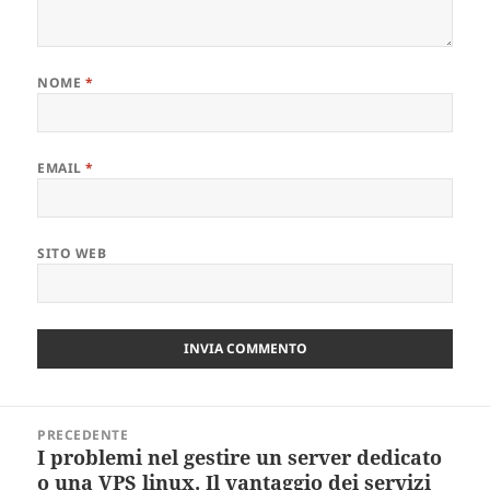
NOME
*
EMAIL
*
SITO WEB
Navigazione
PRECEDENTE
articoli
I problemi nel gestire un server dedicato
Articolo
o una VPS linux. Il vantaggio dei servizi
precedente: