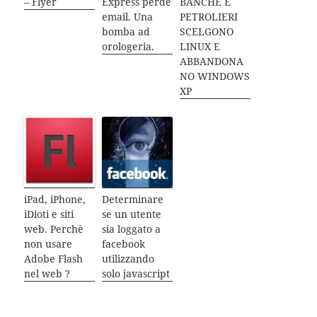
– Flyer
Express perde
BANCHE E
email. Una
PETROLIERI
bomba ad
SCELGONO
orologeria.
LINUX E
ABBANDONA
NO WINDOWS
XP
iPad, iPhone,
Determinare
iDioti e siti
se un utente
web. Perchè
sia loggato a
non usare
facebook
Adobe Flash
utilizzando
nel web ?
solo javascript