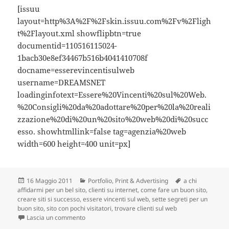
[issuu
layout=http%3A%2F%2Fskin.issuu.com%2Fv%2Fligh
t%2Flayout.xml showflipbtn=true
documentid=110516115024-
1bacb30e8ef34467b516b4041410708f
docname=esserevincentisulweb
username=DREAMSNET
loadinginfotext=Essere%20Vincenti%20sul%20Web.
%20Consigli%20da%20adottare%20per%20la%20reali
zzazione%20di%20un%20sito%20web%20di%20succ
esso. showhtmllink=false tag=agenzia%20web
width=600 height=400 unit=px]
Scritto
16 Maggio 2011
Categorie
Portfolio
,
Print & Advertising
Tag
a chi
affidarmi per un bel sito
il
,
clienti su internet
,
come fare un buon sito
,
creare siti si successo
,
essere vincenti sul web
,
sette segreti per un
buon sito
,
sito con pochi visitatori
,
trovare clienti sul web
Lascia un commento
su Essere Vincenti sul Web. Pubblicazione by drea