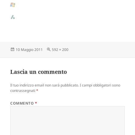
Scritto
10 Maggio 2011
Dimensione
592 × 200
il
reale
Lascia un commento
Il tuo indirizzo email non sarà pubblicato.
I campi obbligatori sono
contrassegnati
*
COMMENTO
*