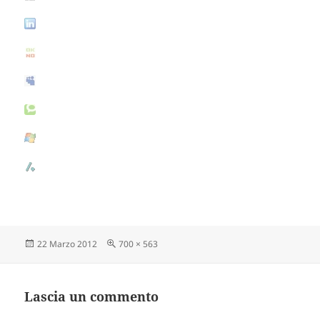
Scritto
22 Marzo 2012
Dimensione
700 × 563
il
reale
Lascia un commento