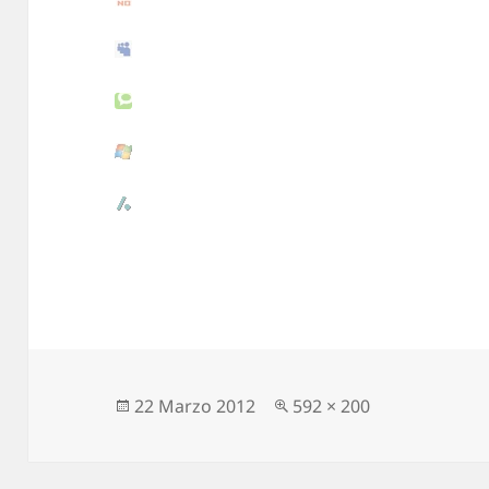
Scritto
22 Marzo 2012
Dimensione
592 × 200
il
reale