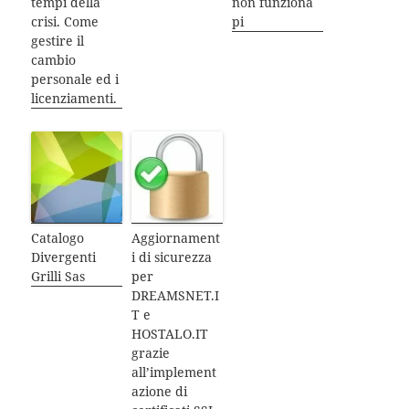
tempi della
non funziona
crisi. Come
pi
gestire il
cambio
personale ed i
licenziamenti.
Catalogo
Aggiornament
Divergenti
i di sicurezza
Grilli Sas
per
DREAMSNET.I
T e
HOSTALO.IT
grazie
all’implement
azione di