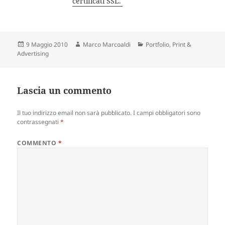
certificati SSL.
Scritto
9 Maggio 2010
Autore
Marco Marcoaldi
Categorie
Portfolio
,
Print &
Advertising
il
Lascia un commento
Il tuo indirizzo email non sarà pubblicato.
I campi obbligatori sono
contrassegnati
*
COMMENTO
*