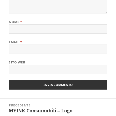
NOME
*
EMAIL
*
SITO WEB
Navigazione
PRECEDENTE
articoli
MYINK Consumabili – Logo
Articolo