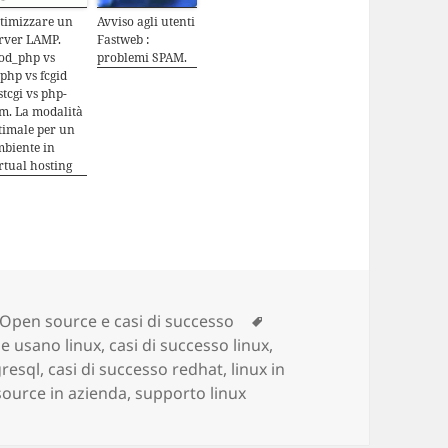
timizzare un
Avviso agli utenti
rver LAMP.
Fastweb :
od_php vs
problemi SPAM.
php vs fcgid
stcgi vs php-
m. La modalità
timale per un
biente in
rtual hosting
Categorie
Open source e casi di successo
Tag
e usano linux
,
casi di successo linux
,
gresql
,
casi di successo redhat
,
linux in
ource in azienda
,
supporto linux