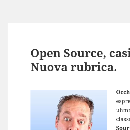
Open Source, casi
Nuova rubrica.
Occh
espre
uhmm
class
Sour