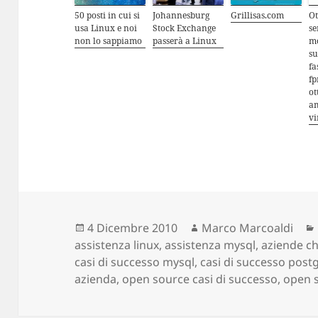
50 posti in cui si
Johannesburg
Grillisas.com
Ot
usa Linux e noi
Stock Exchange
se
non lo sappiamo
passerà a Linux
m
su
fa
fp
ot
am
vi
Scritto
4 Dicembre 2010
Autore
Marco Marcoaldi
assistenza linux
il
,
assistenza mysql
,
aziende ch
casi di successo mysql
,
casi di successo post
azienda
,
open source casi di successo
,
open s