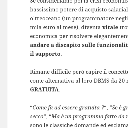
Se consideriamo poi la crisi economic
bassissimo potere di acquisto salaria
oltreoceano (un programmatore negli
mila euro al mese), diventa
vitale
tro
economica per risolvere elegantement
andare a discapito sulle funzionalità
il supporto
.
Rimane difficile però capire il concet
come alternativa al loro DBMS da 20 
GRATUITA
.
“
Come fa ad essere gratuita ?
“, “
Se è g
secco
“, “
Ma è un programma fatto da r
sono le classiche domande ed esclama