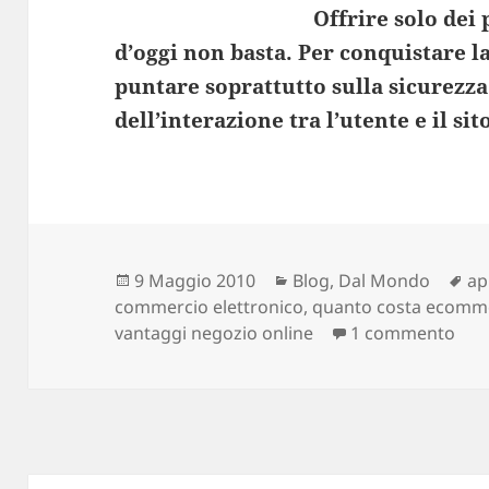
Offrire solo dei 
d’oggi non basta. Per conquistare la
puntare soprattutto sulla sicurezza
dell’interazione tra l’utente e il sit
Scritto
9 Maggio 2010
Categorie
Blog
,
Dal Mondo
Ta
ap
commercio elettronico
il
,
quanto costa ecomm
vantaggi negozio online
1 commento
su 