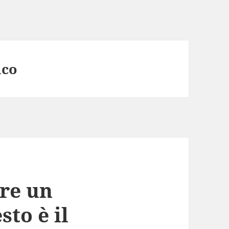
ico
ire un
to è il