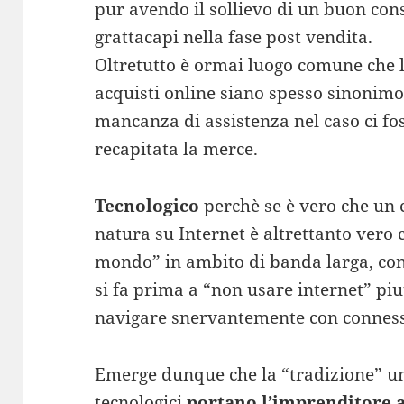
pur avendo il sollievo di un buon consi
grattacapi nella fase post vendita.
Oltretutto è ormai luogo comune che la
acquisti online siano spesso sinonimo d
mancanza di assistenza nel caso ci fo
recapitata la merce.
Tecnologico
perchè se è vero che un
natura su Internet è altrettanto vero
mondo” in ambito di banda larga, con
si fa prima a “non usare internet” piut
navigare snervantemente con conness
Emerge dunque che la “tradizione” uni
tecnologici
portano l’imprenditore a 