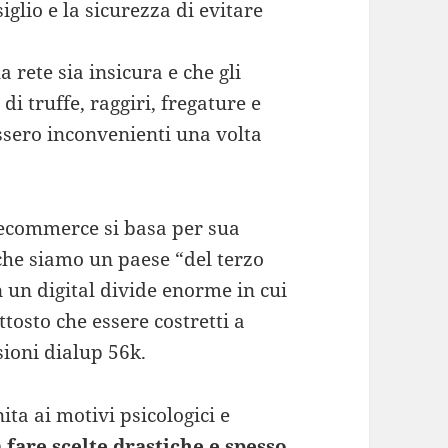
glio e la sicurezza di evitare
 rete sia insicura e che gli
i truffe, raggiri, fregature e
ssero inconvenienti una volta
 ecommerce si basa per sua
 che siamo un paese “del terzo
 un digital divide enorme in cui
tosto che essere costretti a
ioni dialup 56k.
ta ai motivi psicologici e
fare scelte drastiche e spesso