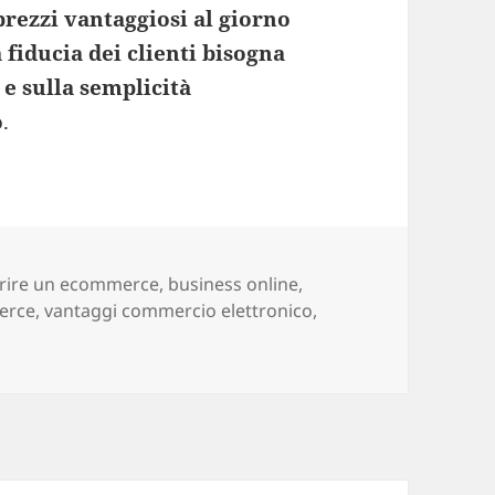
prezzi vantaggiosi al giorno
 fiducia dei clienti bisogna
 e sulla semplicità
o
.
g
rire un ecommerce
,
business online
,
erce
,
vantaggi commercio elettronico
,
Aprire o non aprire un ecommerce ? Questo è il dilemma.