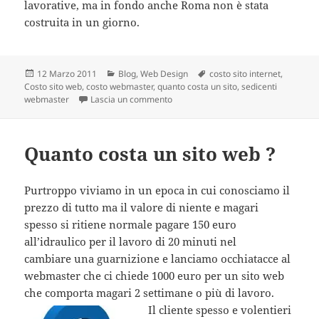
lavorative, ma in fondo anche Roma non è stata
costruita in un giorno.
Scritto
12 Marzo 2011
Categorie
Blog
,
Web Design
Tag
costo sito internet
,
Costo sito web
il
,
costo webmaster
,
quanto costa un sito
,
sedicenti
webmaster
Lascia un commento
su 5 pagine web tagliate fine e 3 etti
Quanto costa un sito web ?
Purtroppo viviamo in un epoca in cui conosciamo il
prezzo di tutto ma il valore di niente e magari
spesso si ritiene normale pagare 150 euro
all’idraulico per il lavoro di 20 minuti nel
cambiare una guarnizione e lanciamo occhiatacce al
webmaster che ci chiede 1000 euro per un sito web
che comporta magari 2 settimane o più di lavoro.
Il cliente spesso e volentieri