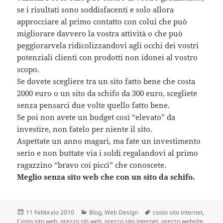
se i risultati sono soddisfacenti e solo allora
approcciare al primo contatto con colui che può
migliorare davvero la vostra attività o che può
peggiorarvela ridicolizzandovi agli occhi dei vostri
potenziali clienti con prodotti non idonei al vostro
scopo.
Se dovete scegliere tra un sito fatto bene che costa
2000 euro o un sito da schifo da 300 euro, scegliete
senza pensarci due volte quello fatto bene.
Se poi non avete un budget così “elevato” da
investire, non fatelo per niente il sito.
Aspettate un anno magari, ma fate un investimento
serio e non buttate via i soldi regalandovi al primo
ragazzino “bravo coi piccì” che conoscete.
Meglio senza sito web che con un sito da schifo.
Scritto
11 Febbraio 2010
Categorie
Blog
,
Web Design
Tag
costo sito internet
,
Costo sito web
il
,
prezzo siti web
,
prezzo sito internet
,
prezzo website
,