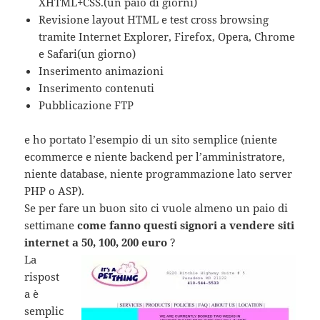
XHTML+CSS.(un paio di giorni)
Revisione layout HTML e test cross browsing
tramite Internet Explorer, Firefox, Opera, Chrome
e Safari(un giorno)
Inserimento animazioni
Inserimento contenuti
Pubblicazione FTP
e ho portato l’esempio di un sito semplice (niente
ecommerce e niente backend per l’amministratore,
niente database, niente programmazione lato server
PHP o ASP).
Se per fare un buon sito ci vuole almeno un paio di
settimane
come fanno questi signori a vendere siti
internet a 50, 100, 200 euro
?
La
rispost
a è
semplic