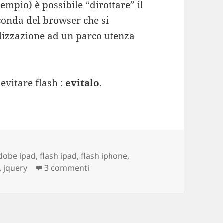
empio) è possibile “dirottare” il
econda del browser che si
alizzazione ad un parco utenza
evitare flash :
evitalo
.
ag
dobe ipad
,
flash ipad
,
flash iphone
,
,
jquery
3 commenti
su iPad, iPhone, iDioti e siti web. 