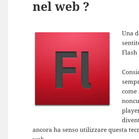
nel web ?
Una de
sentit
Flash 
Consi
sempre
come 
noncu
player
divent
ancora ha senso utilizzare questa tecn