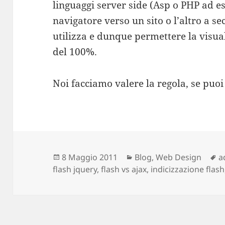
linguaggi server side (Asp o PHP ad es
navigatore verso un sito o l’altro a s
utilizza e dunque permettere la visu
del 100%.
Noi facciamo valere la regola, se puoi 
Scritto
8 Maggio 2011
Categorie
Blog
,
Web Design
T
a
flash jquery
il
,
flash vs ajax
,
indicizzazione flash