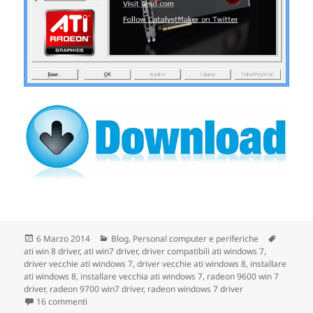
Scritto
6 Marzo 2014
Categorie
Blog
,
Personal computer e periferiche
Tag
ati win 8 driver
il
,
ati win7 driver
,
driver compatibili ati windows 7
,
driver vecchie ati windows 7
,
driver vecchie ati windows 8
,
installare
ati windows 8
,
installare vecchia ati windows 7
,
radeon 9600 win 7
driver
,
radeon 9700 win7 driver
,
radeon windows 7 driver
16 commenti
su ATI Mobility Radeon 9500, 9600, 9700, X300, x550, X60