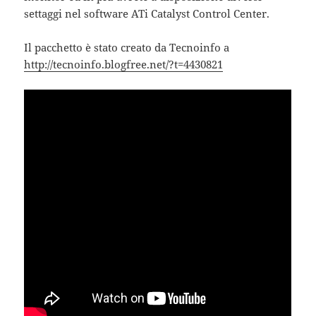
settaggi nel software ATi Catalyst Control Center.
Il pacchetto è stato creato da Tecnoinfo a
http://tecnoinfo.blogfree.net/?t=4430821