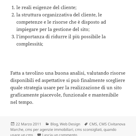
le reali esigenze del cliente;
la struttura organizzativa del cliente, le
competenze e le risorse che è disposto ad
impiegare per la gestione del sito;
l’importanza di ridurre il più possibile la
complessità;
Fatta a tavolino una buona analisi, valutando risorse
disponibili ed aspettative si può finalmente scegliere
quale strategia usare per la realizzazione di un sito
graficamente piacevole, funzionale e mantenibile
nel tempo.
Scritto
22 Marzo 2011
Categorie
Blog
,
Web Design
Tag
CMS
,
CMS Civitanova
Marche
il
,
cms per agenzie immobiliari
,
cms sconsigliati
,
quando
usare un cms
Lascia un commento
su CMS : Quando utilizzare un Con