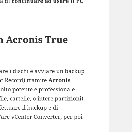
tà di
continuare ad usare il PC
n Acronis True
re i dischi e avviare un backup
ot Record) tramite
Acronis
lto potente e professionale
ile, cartelle, o intere partizioni).
fettuare il backup e di
MWare vCenter Converter, per poi