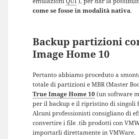
emulazioni
QUI
), per dar la possibili
come se fosse in modalità nativa
.
Backup partizioni co
Image Home 10
Pertanto abbiamo proceduto a smonta
totale di partizioni e MBR (Master Bo
True Image Home 10
(un software mo
per il backup e il ripristino di singoli f
Alcuni professionisti consigliano di ef
convertire i file .tib prodotti con V
importarli direttamente in VMWare.