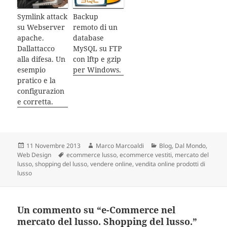
Symlink attack
Backup
su Webserver
remoto di un
apache.
database
Dallattacco
MySQL su FTP
alla difesa. Un
con lftp e gzip
esempio
per Windows.
pratico e la
configurazion
e corretta.
Scritto
11 Novembre 2013
Autore
Marco Marcoaldi
Categorie
Blog
,
Dal Mondo
,
Web Design
il
Tag
ecommerce lusso
,
ecommerce vestiti
,
mercato del
lusso
,
shopping del lusso
,
vendere online
,
vendita online prodotti di
lusso
Un commento su “e-Commerce nel
mercato del lusso. Shopping del lusso.”